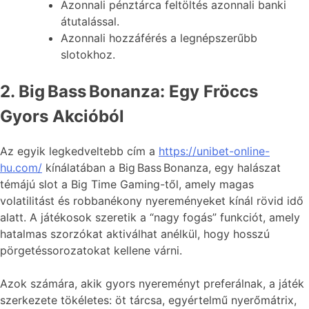
Azonnali pénztárca feltöltés azonnali banki
átutalással.
Azonnali hozzáférés a legnépszerűbb
slotokhoz.
2. Big Bass Bonanza: Egy Fröccs
Gyors Akcióból
Az egyik legkedveltebb cím a
https://unibet-online-
hu.com/
kínálatában a Big Bass Bonanza, egy halászat
témájú slot a Big Time Gaming-től, amely magas
volatilitást és robbanékony nyereményeket kínál rövid idő
alatt. A játékosok szeretik a “nagy fogás” funkciót, amely
hatalmas szorzókat aktiválhat anélkül, hogy hosszú
pörgetéssorozatokat kellene várni.
Azok számára, akik gyors nyereményt preferálnak, a játék
szerkezete tökéletes: öt tárcsa, egyértelmű nyerőmátrix,