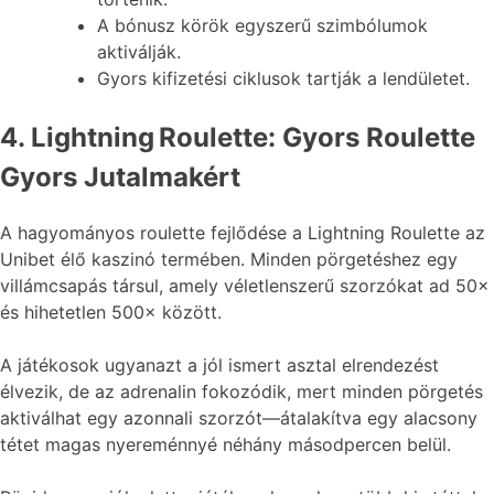
A bónusz körök egyszerű szimbólumok
aktiválják.
Gyors kifizetési ciklusok tartják a lendületet.
4. Lightning Roulette: Gyors Roulette
Gyors Jutalmakért
A hagyományos roulette fejlődése a Lightning Roulette az
Unibet élő kaszinó termében. Minden pörgetéshez egy
villámcsapás társul, amely véletlenszerű szorzókat ad 50×
és hihetetlen 500× között.
A játékosok ugyanazt a jól ismert asztal elrendezést
élvezik, de az adrenalin fokozódik, mert minden pörgetés
aktiválhat egy azonnali szorzót—átalakítva egy alacsony
tétet magas nyereménnyé néhány másodpercen belül.