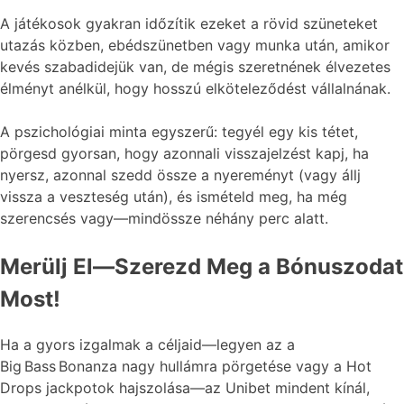
A játékosok gyakran időzítik ezeket a rövid szüneteket
utazás közben, ebédszünetben vagy munka után, amikor
kevés szabadidejük van, de mégis szeretnének élvezetes
élményt anélkül, hogy hosszú elköteleződést vállalnának.
A pszichológiai minta egyszerű: tegyél egy kis tétet,
pörgesd gyorsan, hogy azonnali visszajelzést kapj, ha
nyersz, azonnal szedd össze a nyereményt (vagy állj
vissza a veszteség után), és ismételd meg, ha még
szerencsés vagy—mindössze néhány perc alatt.
Merülj El—Szerezd Meg a Bónuszodat
Most!
Ha a gyors izgalmak a céljaid—legyen az a
Big Bass Bonanza nagy hullámra pörgetése vagy a Hot
Drops jackpotok hajszolása—az Unibet mindent kínál,