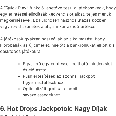
A “Quick Play” funkció lehetővé teszi a játékosoknak, hogy
egy érintéssel elindítsák kedvenc slotjaikat, teljes menük
megkerülésével. Ez különösen hasznos utazás közben
vagy rövid szünetek alatt, amikor az idő értékes.
A játékosok gyakran használják az alkalmazást, hogy
kipróbálják az új címeket, mielőtt a bankrolljukat elköltik a
desktopos játékokra.
Egyszerű egy érintéssel indítható minden slot
és élő asztal.
Push értesítések az azonnali jackpot
figyelmeztetésekhez.
Optimalizált grafika a mobil
sávszélességekhez.
6. Hot Drops Jackpotok: Nagy Díjak