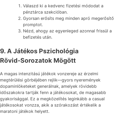
Válaszd ki a kedvenc fizetési módodat a
pénztárca szekcióban.
Gyorsan erősíts meg minden apró megerősítő
promptot.
Nézd, ahogy az egyenleged azonnal frissül a
befizetés után.
9. A Játékos Pszichológia
Rövid‑Sorozatok Mögött
A magas intenzitású játékok vonzereje az érzelmi
megtérülési görbéjében rejlik—gyors nyeremények
dopaminlöketeket generálnak, amelyek rövidebb
időszakokra tartják fenn a játékosokat, de magasabb
gyakorisággal. Ez a megközelítés leginkább a casual
játékosokat vonzza, akik a szórakozást értékelik a
maratoni játékok helyett.